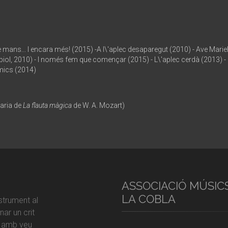
s... I encara més! (2015) -A l\'aplec desaparegut (2010) - Ave Mariel·la, fi
labiol, 2010) - I només fem que començar (2015) - L\'aplec cerdà (2013) - 
amics (2014)
 aria de
La flauta màgica
de W. A. Mozart)
ASSOCIACIÓ MÚSIC
LA COBLA
strument al
ar un crit
r amb veu