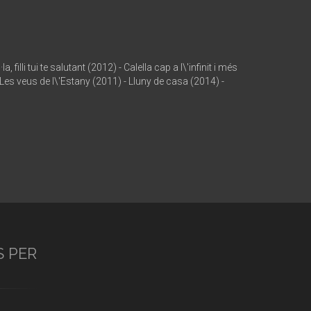
lli tui te salutant (2012) - Calella cap a l\'infinit i més
Les veus de l\'Estany (2011) - Lluny de casa (2014) -
S PER