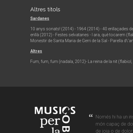
Altres títols
Sardanes
10 anys sonats! (2014) - 1964 (2014) - 40 enllaçades de man
enllà (2012) - Festes selvatanes - I ara, què tocarem (f
Monestir de Santa Maria de Gerri de la Sal - Parella d\'
Altres
Fum, fum, fum (nadala, 2012)- La reina de la nit (flabiol,
Només hi ha un in
món capaç de don
de joia o de dolo