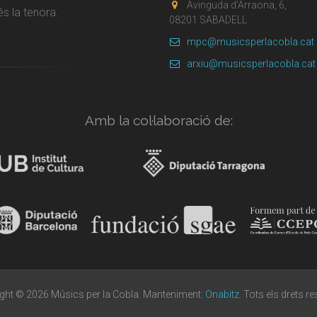
Avinguda d'Arraona, 6,
s la tenora.
08201 SABADELL
mpc@musicsperlacobla.cat
arxiu@musicsperlacobla.cat
Amb la col·laboració de:
ght © 2026 Músics per la Cobla. Manteniment:
Onabitz
. Tots els drets r