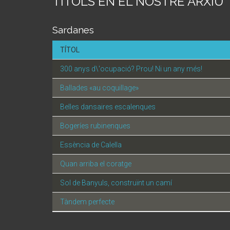
TÍTOLS EN EL NOSTRE ARXIU
Sardanes
TÍTOL
300 anys d\'ocupació? Prou! Ni un any més!
Ballades «au coquillage»
Belles dansaires escalenques
Bogeríes rubinenques
Essència de Calella
Quan arriba el coratge
Sol de Banyuls, construïnt un camí
Tàndem perfecte