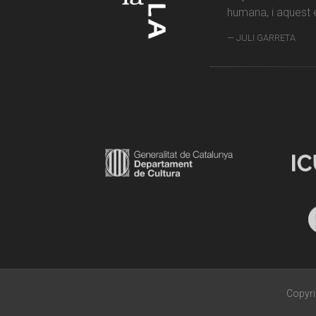
humana, i aquest é
JULI GARRETA
Copyri