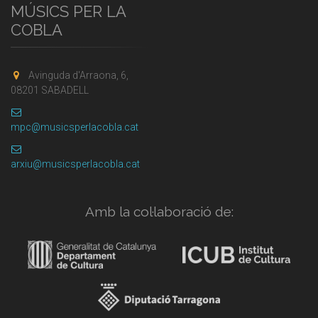
MÚSICS PER LA
COBLA
Avinguda d'Arraona, 6,
08201 SABADELL
mpc@musicsperlacobla.cat
arxiu@musicsperlacobla.cat
Amb la col·laboració de: