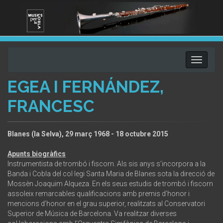
Toggle
navigati
EGEA I FERNÁNDEZ,
FRANCESC
Blanes (la Selva), 29 març 1968 - 18 octubre 2015
Apunts biogràfics
Instrumentista de trombó i fiscorn. Als sis anys s’incorpora a la
Banda i Cobla del col·legi Santa Maria de Blanes sota la direcció de
Mossèn Joaquim Alqueza. En els seus estudis de trombó i fiscorn
assoleix remarcables qualificacions amb premis d’honor i
mencions d’honor en el grau superior, realitzats al Conservatori
Superior de Música de Barcelona. Va realitzar diverses