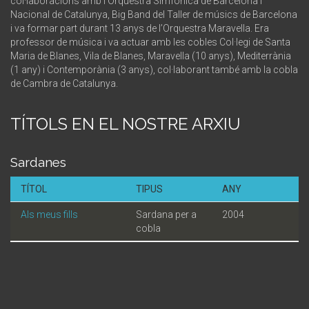
col·laboracions amb l’Orquestra Simfònica de Barcelona i
Nacional de Catalunya, Big Band del Taller de músics de Barcelona
i va formar part durant 13 anys de l’Orquestra Maravella. Era
professor de música i va actuar amb les cobles Col·legi de Santa
Maria de Blanes, Vila de Blanes, Maravella (10 anys), Mediterrània
(1 any) i Contemporània (3 anys), col·laborant també amb la cobla
de Cambra de Catalunya.
TÍTOLS EN EL NOSTRE ARXIU
Sardanes
TÍTOL
TIPUS
ANY
Als meus fills
Sardana per a
2004
cobla