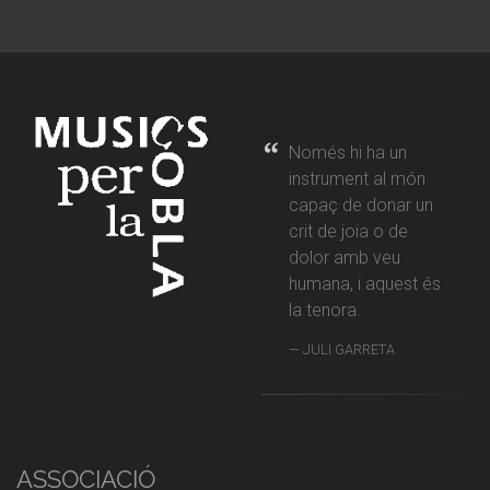
Només hi ha un
instrument al món
capaç de donar un
crit de joia o de
dolor amb veu
humana, i aquest és
la tenora.
JULI GARRETA
ASSOCIACIÓ