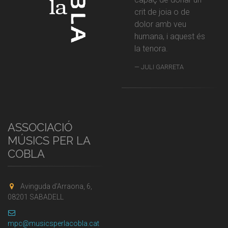
crit de joia o de
dolor amb veu
humana, i aquest és
la tenora.
JULI GARRETA
ASSOCIACIÓ
MÚSICS PER LA
COBLA
Avinguda d'Arraona, 6,
08201 SABADELL
mpc@musicsperlacobla.cat