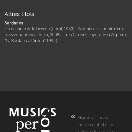
Altres títols
Sardanes
Els gegants de la Devesa (coral, 1989) - Somnis de la nostra terra
(mezzosoprano i cobla, 2008) - Tres Girones enyorades (2n premi
“La Sardana a Girona” 1996)
Només hi ha un
instrument al món
capaç de donar un