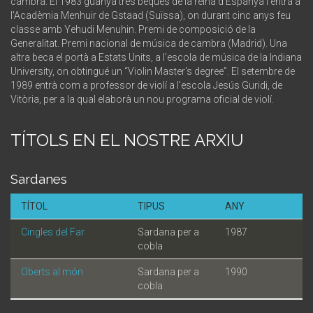
cambra. El 1983 guanyà tres beques de la reina d'Espanya i entrà a
l'Acadèmia Menhuir de Gstaad (Suïssa), on durant cinc anys feu
classe amb Yehudi Menuhin. Premi de composició de la
Generalitat. Premi nacional de música de cambra (Madrid). Una
altra beca el portà a Estats Units, a l’escola de música de la Indiana
University, on obtingué un “Violin Master's degree”. El setembre de
1989 entrà com a professor de violí a l'escola Jesús Guridi, de
Vitòria, per a la qual elaborà un nou programa oficial de violí.
TÍTOLS EN EL NOSTRE ARXIU
Sardanes
TÍTOL
TIPUS
ANY
Cingles del Far
Sardana per a
1987
cobla
Oberts al món
Sardana per a
1990
cobla