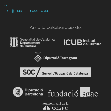
arxiu@musicsperlacobla.cat
Amb la col·laboració de: