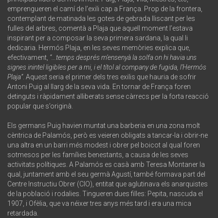
emprengueren el camí de l’exili cap a França. Prop de la frontera,
contemplant de matinada les gotes de gebrada lliscant per les
fulles del arbres, comentà a Plaja que aquell moment l’estava
inspirant per a composar la seva primera sardana, la qual li
dedicaria. Hermós Plaja, en les seves memòries explica que,
efectivament,
“...temps després m’ensenyà la solfa on hi havia uns
signes inintel·ligibles per a mi, i el títol al company de fugida, l’Hermós
Plaja”
. Aquest seria el primer dels tres exilis que hauria de sofrir
Antoni Puig al llarg de la seva vida. En tornar de França foren
detinguts i ràpidament alliberats sense càrrecs per la forta reacció
popular que s’originà.
Els germans Puig havien muntat una barberia en una zona molt
cèntrica de Palamós, però es veieren obligats a tancar-la i obrir-ne
una altra en un barri més modest i obrer pel boicot al qual foren
sotmesos per les famílies benestants, a causa de les seves
activitats polítiques. A Palamós es casà amb Teresa Montaner la
qual, juntament amb el seu germà Agustí, també formava part del
Centre Instructiu Obrer (CIO), entitat que aglutinava els anarquistes
de la població i rodalies. Tingueren dues filles: Pepita, nascuda el
1907, i Ofèlia, que va néixer tres anys més tard i era una mica
retardada.