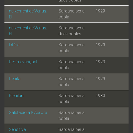
naixement de Venus,
Sardana per a
1929
El
cobla
naixement de Venus,
Sardana per a
El
dues cobles
Ofèlia
Sardana per a
1929
cobla
Pekín avançant
Sardana per a
1923
cobla
Pepita
Sardana per a
1929
cobla
Pleniluni
Sardana per a
1930
cobla
Salutació a l\'Aurora
Sardana per a
cobla
Sensitiva
Sardana per a