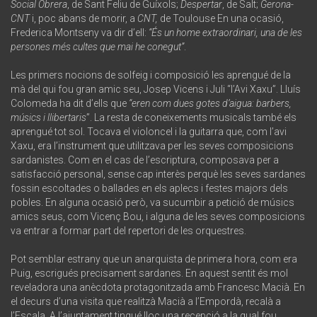
Social Obrera
, de Sant Feliu de Guíxols;
Despertar
, de Salt;
Gerona-
CNT
i, poc abans de morir, a
CNT,
de Toulouse En una ocasió,
Frederica Montseny va dir d’ell:
“És un home extraordinari, una de les
persones més cultes que mai he conegut”
.
Les primers nocions de solfeig i composició les aprengué de la
mà del qui fou gran amic seu, Josep Vicens i Juli “l’Avi Xaxu”. Lluís
Colomeda ha dit d’ells que
“eren com dues gotes d’aigua: barbers,
músics i llibertaris
”. La resta de coneixements musicals també els
aprengué tot sol. Tocava el violoncel i la guitarra que, com l’avi
Xaxu, era l’instrument que utilitzava per les seves composicions
sardanistes. Com en el cas de l’escriptura, composava per a
satisfacció personal, sense cap interès perquè les seves sardanes
fossin escoltades o ballades en els aplecs i festes majors dels
pobles. En alguna ocasió però, va sucumbir a petició de músics
amics seus, com Vicenç Bou, i alguna de les seves composicions
va entrar a formar part del repertori de les orquestres.
Pot semblar estrany que un anarquista de primera hora, com era
Puig, escrigués precisament sardanes. En aquest sentit és mol
reveladora una anècdota protagonitzada amb Francesc Macià. En
el decurs d’una visita que realitzà Macià a l’Empordà, recalà a
l’Escala. A l’ajuntament tingué lloc una recepció a la qual fou