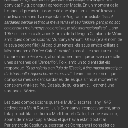
convidat Puig, conegut i apreciat per Macià. En un moment de la
trobada, el president li comentà que algun amic comú li havia dit
que feia sardanes. La resposta de Puig fou immediata:
“escrit
sardanes perquè estimo la meva terra i el seu folklore, però jo no sóc
catalanista i molt menys nacionalista; jo sóc internacionalista”.
L’any
1957 es presentà als Jocs Florals de la Llengua Catalana de Mèxic
amb dues composicions: Muntanya Amunt i Ofèlia (era el nom de
la seva segona filla). Al cap d’un temps, els seus amics exiliats a
Mèxic anaren a l’Orfeó Català mexicà a recollir les partitures i es
trobaren amb Pere Foix, al qual comentaren que anaven a recollir
unes sardanes del “
Barberillo
”. Foix, amb un to d’enfadat els
respongué: “
Si us referiu a en Puig de l’Escala, li tinc massa apreci per
dir-li barberillo. Aquest home és un savi
”. Tenim coneixement que
composà més de cent sardanes, de les quals fins al moment en
coneixem vint-i-set. Pau Casals, de qui era amic, li estrenà una
sardana a Béziers.
Les dues composicions que té el MUME, escrites l’any 1945 i
dedicades a Martí Rouret i Lluís Companys, respectivament, amb
tota probabilitat les lliurà a Martí Rouret i Callol, també escalenc,
abans de marxar cap a Mèxic el que havia estat diputat al
Parlament de Catalunya, secretari de Companys i conseller de