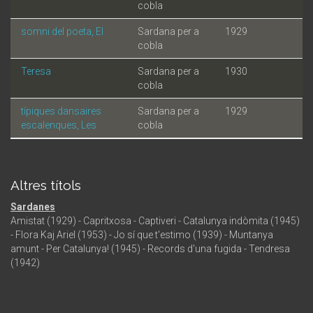
cobla
somni del poeta, El
Sardana per a
1929
cobla
Teresa
Sardana per a
1930
cobla
típiques dansaires
Sardana per a
1929
escalenques, Les
cobla
Altres títols
Sardanes
Amistat (1929) - Capritxosa - Captiveri - Catalunya indòmita (1945)
- Flora Kaj Ariel (1953) - Jo sí que t'estimo (1939) - Muntanya
amunt - Per Catalunya! (1945) - Records d'una fugida - Tendresa
(1942)