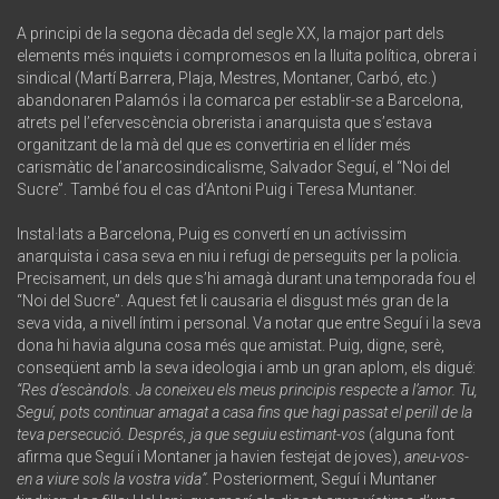
A principi de la segona dècada del segle XX, la major part dels
elements més inquiets i compromesos en la lluita política, obrera i
sindical (Martí Barrera, Plaja, Mestres, Montaner, Carbó, etc.)
abandonaren Palamós i la comarca per establir-se a Barcelona,
atrets pel l’efervescència obrerista i anarquista que s’estava
organitzant de la mà del que es convertiria en el líder més
carismàtic de l’anarcosindicalisme, Salvador Seguí, el “Noi del
Sucre”. També fou el cas d’Antoni Puig i Teresa Muntaner.
Instal·lats a Barcelona, Puig es convertí en un actívissim
anarquista i casa seva en niu i refugi de perseguits per la policia.
Precisament, un dels que s’hi amagà durant una temporada fou el
“Noi del Sucre”. Aquest fet li causaria el disgust més gran de la
seva vida, a nivell íntim i personal. Va notar que entre Seguí i la seva
dona hi havia alguna cosa més que amistat. Puig, digne, serè,
conseqüent amb la seva ideologia i amb un gran aplom, els digué:
“Res d’escàndols. Ja coneixeu els meus principis respecte a l’amor. Tu,
Seguí, pots continuar amagat a casa fins que hagi passat el perill de la
teva persecució. Després, ja que seguiu estimant-vos
(alguna font
afirma que Seguí i Montaner ja havien festejat de joves),
aneu-vos-
en a viure sols la vostra vida”.
Posteriorment, Seguí i Muntaner