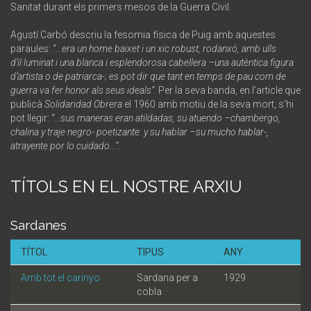
Sanitat durant els primers mesos de la Guerra Civil.
Agustí Carbó descriu la fesomia física de Puig amb aquestes
paraules:
“...era un home baixet i un xic robust, rodanxó, amb ulls
d’il·luminat i una blanca i esplendorosa cabellera –una autèntica figura
d’artista o de patriarca-; es pot dir que tant en temps de pau com de
guerra va fer honor als seus ideals”.
Per la seva banda, en l’article que
publicà
Solidaridad Obrera
el 1960 amb motiu de la seva mort, s’hi
pot llegir:
“...sus maneras eran atildadas, su atuendo –chambergo,
chalina y traje negro- poetizante: y su hablar –su mucho hablar-,
atrayente por lo cuidado...”.
TÍTOLS EN EL NOSTRE ARXIU
Sardanes
TÍTOL
TIPUS
ANY
Amb tot el carinyo
Sardana per a
1929
cobla