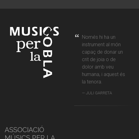
Només hi ha un
instrument al món
capaç de donar un
crit de joia o de
dolor amb veu
humana, i aquest és
la tenora.
JULI GARRETA
ASSOCIACIÓ
MÚSICS PER LA