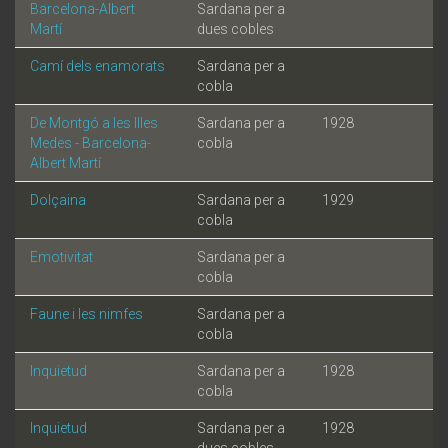
Barcelona-Albert
Sardana per a
Martí
dues cobles
Camí dels enamorats
Sardana per a
cobla
De Montgó a les Illes
Sardana per a
1928
Medes - Barcelona-
cobla
Albert Martí
Dolçaina
Sardana per a
1929
cobla
Emotivitat
Sardana per a
cobla
Faune i les nimfes
Sardana per a
cobla
Inquietud
Sardana per a
1928
cobla
Inquietud
Sardana per a
1928
dues cobles