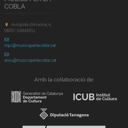
COBLA
Avinguda d'Arraona, 6,
08201 SABADELL
mpc@musicsperlacobla.cat
arxiu@musicsperlacobla.cat
Amb la col·laboració de: