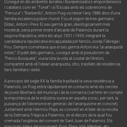
Conegut en els ambients àcrates i lliurepensadors empordanesos
i catalans com en “Tonet” i a l’Escala amb els sobrenoms de
“Perruca” i “Barberillo”, Antoni Puig va néixer l’any 1886 dins d’una
família escalenca pobre i humil. Fou el segon de tres germans:
Dídac, Antoni i Pere. El seu germà gran, ideològicament més
moderat, seria primer tinent d’alcalde de Palamós durant la
segona República, entre els anys 1931 i 1934, integrant la
candidatura republicana encapçalada pel famós Josep Fàbrega i
Pou. Sempre comentava que el seu germà Antoni era
“un anarquista
místic”
. El petit dels germans, conegut amb el pseudònim de
“Perico Busqueta”, viuria tota la vida al costat de l’Antoni,
compartint amb ell l’ideari anarquista, ofici, trasllats de residència,
llars familiars i exilis.
A principis del segle XX la família traslladà la seva residència a
Palamós, on Puig entrà ràpidament en contacte amb els cercles
de joves llibertaris del municipi i de la comarca (cal tenir en compte
la importància de la indústria surera en aquella zona i, per tant, la
puixança de l’obrerisme en general i de l’anarquisme en concret).
Juntament amb Hermós Plaja, es convertí en el líder de la revolta
de la Setmana Tràgica a Palamós, en el decurs de la qual fou
cremada l’església del convent de Sant Joan de Palamós. Els
principals líders del moviment: Puig, Plaja, Vilà, Mestres, etc,