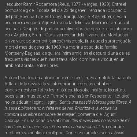
l’escultor Ramir Rocamora (Reus, 1877 - Verges, 1939). Entre el
bombardeig de l’Escala del dia 23 de gener i l’entrada i ocupació
del poble per part de les tropes franquistes, el 8 de febrer, s’exilià
per tercera vegada. Aquesta seria la definitiva. Mai més tornaria al
seu país. Després de passar per diversos camps de refugiats com
els d’Argelers, Bram i Gurs, va recalar definitivament a Montauban,
on va viure pobrement, gairebé miserable, fins que el sorprengué la
mort el mes de gener de 1960. Va morir a casa de la família
Montseny-Esgleas, de qui era íntim amic, en el decurs d’una de les
freqüents visites que hi realitzava. Morí com havia viscut, en un
ambient àcrata i entre llibres.
Antoni Puig fou un autodidacte en el sentit més ampli de la paraula.
Al llarg de la seva vida va atresorar un immens cabal de
coneixements en totes les matèries: filosofia, història, literatura,
poesia, art, música, etc. També s’endinsà en l’esperanto. I tot això
ho va adquirir llegint i llegint.
“Sentia una passió febrosa pels llibres. A
la seva biblioteca no hi falta res de res. Prioritzava la lectura i la
compra d’un llibre per sobre de menjar”
, comenta d’ell Agustí
Cabruja. En una ocasió va afirmar:
“les meves filles no rebran de mi
cap diner, però heretaran un immens cabal de llibres
”. Va escriure
molt però va publicar molt poc. Coneixem articles seus a
Acció