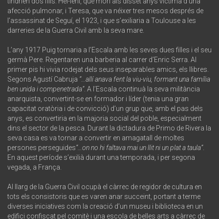
tindrien dos fills: Hel-leni, que morí als disset anys víctima d’una
afecció pulmonar, i Teresa, que va néixer tres mesos després de
l’assassinat de Seguí, el 1923, i que s’exiliaria a Toulouse a les
darreries de la Guerra Civil amb la seva mare.
L’any 1917 Puig tornaria a l’Escala amb les seves dues filles i el seu
germà Pere. Regentaren una barberia al carrer d’Enric Serra. Al
primer pis hi vivia rodejat dels seus inseparables amics, els llibres.
Segons Agustí Cabruja
“…allí anava fent la viu-viu, formant una família
ben unida i compenetrada”
. A l’Escala continuà la seva militància
anarquista, convertint-se en formador i líder (tenia una gran
capacitat oratòria i de convicció) d’un grup que, amb el pas dels
anys, es convertiria en la majoria social del poble, especialment
dins el sector de la pesca. Durant la dictadura de Primo de Rivera la
seva casa es va tornar a convertir en amagatall de moltes
persones perseguides
“…on no hi faltava mai un llit ni un plat a taula”
.
En aquest període s’exilià durant una temporada, i per segona
vegada, a França.
Al llarg de la Guerra Civil ocupà el càrrec de regidor de cultura en
tots els consistoris que es varen anar succeint, portant a terme
diverses iniciatives com la creació d’un museu i biblioteca en un
edifici confiscat pel comitè i una escola de belles arts a càrrec de