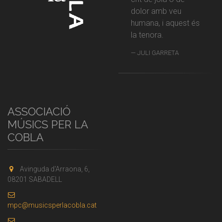
dolor amb veu
humana, i aquest és
la tenora.
JULI GARRETA
ASSOCIACIÓ
MÚSICS PER LA
COBLA
Avinguda d'Arraona, 6,
08201 SABADELL
mpc@musicsperlacobla.cat