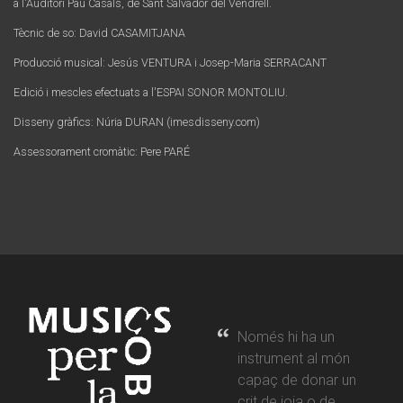
a l'Auditori Pau Casals, de Sant Salvador del Vendrell.
Tècnic de so: David CASAMITJANA
Producció musical: Jesús VENTURA i Josep-Maria SERRACANT
Edició i mescles efectuats a l'ESPAI SONOR MONTOLIU.
Disseny gràfics: Núria DURAN (imesdisseny.com)
Assessorament cromàtic: Pere PARÉ
Només hi ha un
instrument al món
capaç de donar un
crit de joia o de