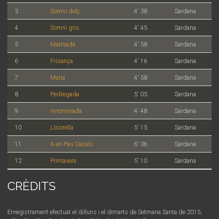
3
Somni dolç
4' 38
Sardana
4
Somni gris
4' 45
Sardana
5
Matinada
4' 58
Sardana
6
Frisança
4' 16
Sardana
7
Maria
4' 58
Sardana
8
Pedregada
5' 05
Sardana
9
Innominada
4' 48
Sardana
10
Llicorella
5' 15
Sardana
11
A en Pau Casals
6' 36
Sardana
12
Primavera
5' 10
Sardana
CRÈDITS
Enregistrament efectuat el dilluns i el dimarts de Setmana Santa de 2015,